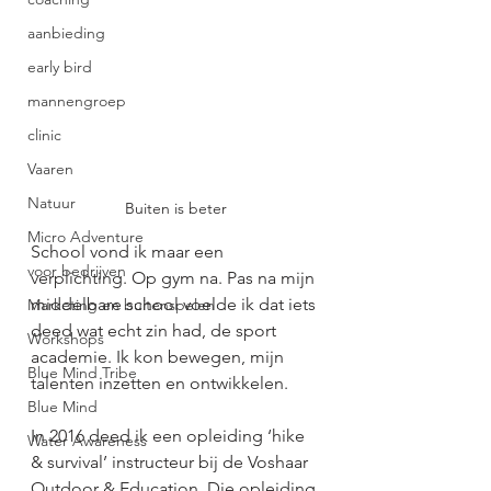
aanbieding
early bird
mannengroep
clinic
Vaaren
Natuur
Buiten is beter
Micro Adventure
School vond ik maar een 
voor bedrijven
verplichting. Op gym na. Pas na mijn 
middelbare school voelde ik dat iets 
Marketing en buitenspelen
deed wat echt zin had, de sport 
Workshops
academie. Ik kon bewegen, mijn 
Blue Mind Tribe
talenten inzetten en ontwikkelen.
Blue Mind
In 2016 deed ik een opleiding ‘hike 
Water Awareness
& survival’ instructeur bij de Voshaar 
Outdoor & Education. Die opleiding 