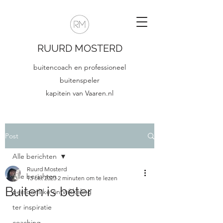
RUURD MOSTERD
buitencoach en professioneel
buitenspeler
kapitein van Vaaren.nl
Post
Alle berichten
Ruurd Mosterd
Alle berichten
13 okt 2023
2 minuten om te lezen
Buiten is beter
persoonlijke ontwikkeling
ter inspiratie
coaching