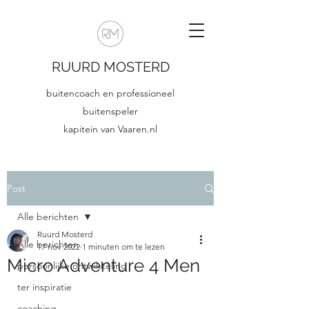
RUURD MOSTERD
buitencoach en professioneel
buitenspeler
kapitein van Vaaren.nl
Post
Alle berichten
Ruurd Mosterd
Alle berichten
17 nov 2022
1 minuten om te lezen
Micro Adventure 4 Men
persoonlijke ontwikkeling
ter inspiratie
coaching