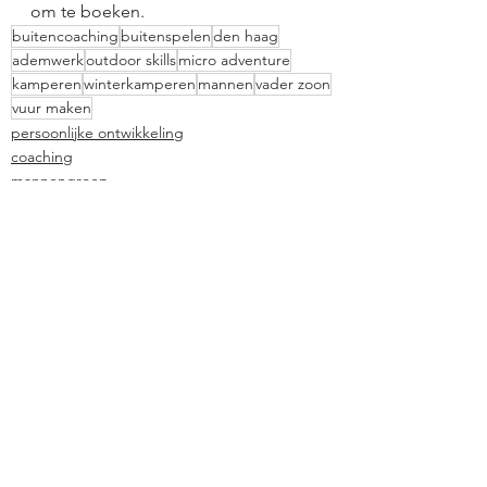
om te boeken.
buitencoaching
buitenspelen
den haag
ademwerk
outdoor skills
micro adventure
kamperen
winterkamperen
mannen
vader zoon
vuur maken
persoonlijke ontwikkeling
coaching
mannengroep
Alles weergeven
Recente blogposts