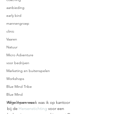
aanbieding
early bird
mannengroep
clinic
Vaaren
Natuur
Micro Adventure
voor bedrijven
Marketing en buitenspelen
Workshops
Blue Mind Tribe
Blue Mind
Water Awareness
Afgelopen week was ik op kantoor 
bij de 
Hersenstichting
 voor een 