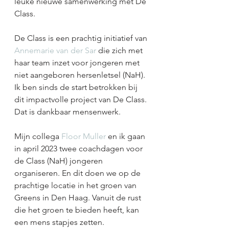
leuke nieuwe samenwerking met De 
Class. 
De Class is een prachtig initiatief van 
Annemarie van der Sar
 die zich met 
haar team inzet voor jongeren met 
niet aangeboren hersenletsel (NaH). 
Ik ben sinds de start betrokken bij 
dit impactvolle project van De Class. 
Dat is dankbaar mensenwerk. 
Mijn collega 
Floor Muller
 en ik gaan 
in april 2023 twee coachdagen voor 
de Class (NaH) jongeren 
organiseren. En dit doen we op de 
prachtige locatie in het groen van 
Greens in Den Haag. Vanuit de rust 
die het groen te bieden heeft, kan 
een mens stapjes zetten. 