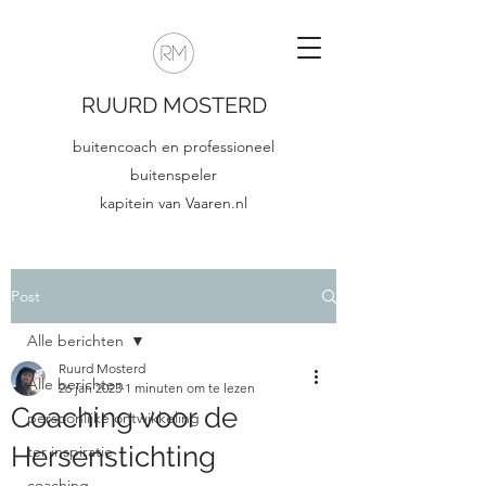
RUURD MOSTERD
buitencoach en professioneel
buitenspeler
kapitein van Vaaren.nl
Post
Alle berichten
Ruurd Mosterd
Alle berichten
26 jan 2023
1 minuten om te lezen
Coaching voor de
persoonlijke ontwikkeling
Hersenstichting
ter inspiratie
coaching