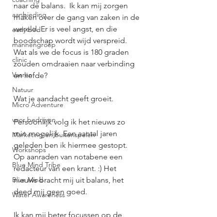
naar de balans.  Ik kan mij zorgen 
aanbieding
maken over de gang van zaken in de 
wereld. Er is veel angst, en die 
early bird
boodschap wordt wijd verspreid. 
mannengroep
Wat als we de focus is 180 graden 
clinic
zouden omdraaien naar verbinding 
Vaaren
en liefde? 
Natuur
Wat je aandacht geeft groeit. 
Micro Adventure
voor bedrijven
Persoonlijk volg ik het nieuws zo 
min mogelijk. Een aantal jaren 
Marketing en buitenspelen
geleden ben ik hiermee gestopt.  
Workshops
Op aanraden van notabene een 
Blue Mind Tribe
redacteur van een krant. :) Het 
Blue Mind
nieuws bracht mij uit balans, het 
deed mij geen goed. 
Water Awareness
Ik kan mij beter focussen op de 