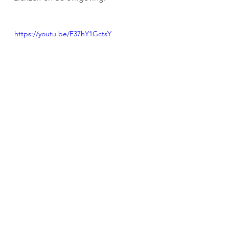
https://youtu.be/F37hY1GctsY
Alles weergeven