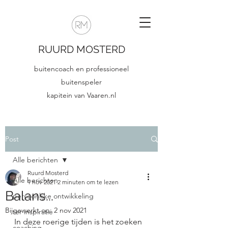
RUURD MOSTERD
buitencoach en professioneel
buitenspeler
kapitein van Vaaren.nl
Post
Alle berichten
Ruurd Mosterd
Alle berichten
1 nov 2021
2 minuten om te lezen
Balans...
persoonlijke ontwikkeling
Bijgewerkt op:
2 nov 2021
ter inspiratie
In deze roerige tijden is het zoeken 
coaching