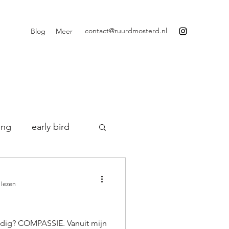
contact@ruurdmosterd.nl
Blog
Meer
ing
early bird
ijven
 lezen
Water Awareness
nodig? COMPASSIE. Vanuit mijn