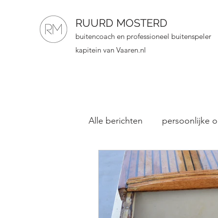
RUURD MOSTERD
buitencoach en professioneel buitenspeler
kapitein van Vaaren.nl
Alle berichten
persoonlijke o
mannengroep
clinic
Marketing en buitenspelen