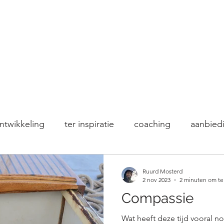
ntwikkeling
ter inspiratie
coaching
aanbied
Vaaren
Natuur
Micro Adventure
voor bedr
Ruurd Mosterd
2 nov 2023
2 minuten om te
Compassie
Workshops
Blue Mind Tribe
Blue Mind
Wat heeft deze tijd vooral 