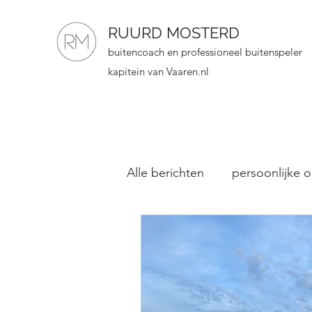
RUURD MOSTERD
buitencoach en professioneel buitenspeler
kapitein van Vaaren.nl
Alle berichten
persoonlijke o
mannengroep
clinic
Marketing en buitenspelen