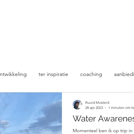
ntwikkeling
ter inspiratie
coaching
aanbied
Vaaren
Natuur
Micro Adventure
voor bedr
Ruurd Mosterd
28 apr 2023
1 minuten om te
Water Awarenes
Workshops
Blue Mind Tribe
Blue Mind
Momenteel ben ik op trip in F