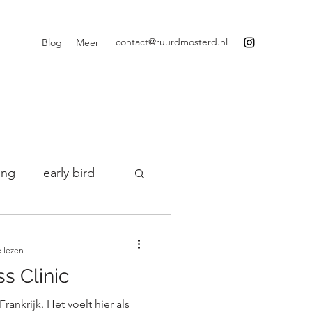
contact@ruurdmosterd.nl
Blog
Meer
ing
early bird
ijven
 lezen
s Clinic
Water Awareness
rankrijk. Het voelt hier als